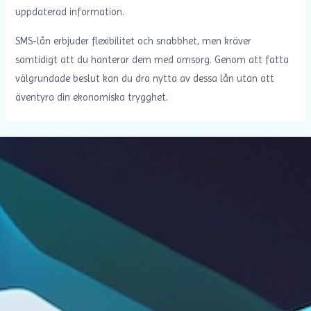
uppdaterad information.
SMS-lån erbjuder flexibilitet och snabbhet, men kräver
samtidigt att du hanterar dem med omsorg. Genom att fatta
välgrundade beslut kan du dra nytta av dessa lån utan att
äventyra din ekonomiska trygghet.