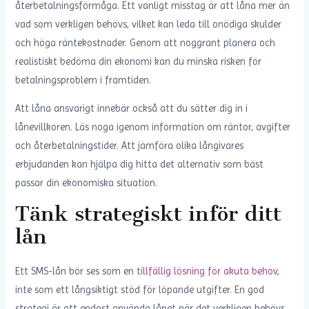
återbetalningsförmåga. Ett vanligt misstag är att låna mer än
vad som verkligen behövs, vilket kan leda till onödiga skulder
och höga räntekostnader. Genom att noggrant planera och
realistiskt bedöma din ekonomi kan du minska risken för
betalningsproblem i framtiden.
Att låna ansvarigt innebär också att du sätter dig in i
lånevillkoren. Läs noga igenom information om räntor, avgifter
och återbetalningstider. Att jämföra olika långivares
erbjudanden kan hjälpa dig hitta det alternativ som bäst
passar din ekonomiska situation.
Tänk strategiskt inför ditt
lån
Ett SMS-lån bör ses som en
tillfällig lösning för akuta behov
,
inte som ett långsiktigt stöd för löpande utgifter. En god
strategi är att endast använda lånet när det verkligen behövs