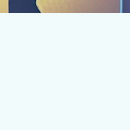
Om oss
Vi är ett engagerat kollektiv av individer med en gemensam
passion för digital e-handel och ekologiska produkter. Vår