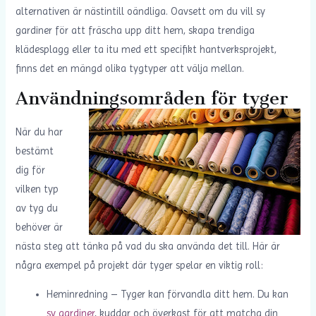
alternativen är nästintill oändliga. Oavsett om du vill sy
gardiner för att fräscha upp ditt hem, skapa trendiga
klädesplagg eller ta itu med ett specifikt hantverksprojekt,
finns det en mängd olika tygtyper att välja mellan.
Användningsområden för tyger
När du har
bestämt
dig för
vilken typ
av tyg du
behöver är
nästa steg att tänka på vad du ska använda det till. Här är
några exempel på projekt där tyger spelar en viktig roll:
Heminredning – Tyger kan förvandla ditt hem. Du kan
sy gardiner
, kuddar och överkast för att matcha din