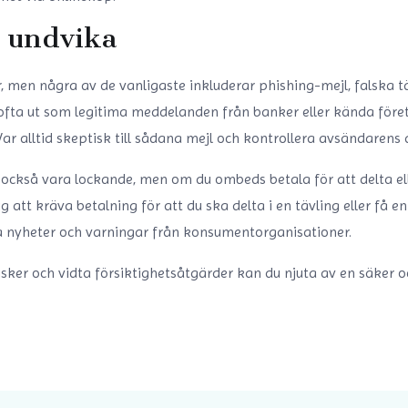
t undvika
 men några av de vanligaste inkluderar phishing-mejl, falska 
 ofta ut som legitima meddelanden från banker eller kända föret
Var alltid skeptisk till sådana mejl och kontrollera avsändarens
ckså vara lockande, men om du ombeds betala för att delta eller 
 att kräva betalning för att du ska delta i en tävling eller få e
a nyheter och varningar från konsumentorganisationer.
ker och vidta försiktighetsåtgärder kan du njuta av en säker 