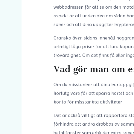
webbadressen för att se om den matcha
aspekt är att undersöka om sidan har et
säker och att dina uppgifter krypteras
Granska även sidans innehåll noggrant.
orimligt låga priser för att lura köpa
trovärdighet. Om det finns få eller ing
Vad gör man om en
Om du misstänker att dina kortuppgift
kortutgivare för att spärra kortet och
konto för misstänkta aktiviteter.
Det är också viktigt att rapportera stö
förhindra att andra drabbas av samma 
betaltjänster som erbjuder extra säker