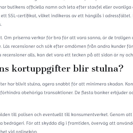
r butikens officiella namn och leta efter stavfel eller ovanlig
t SSL-certifikat, vilket indikeras av ett hänglås i adressfältet. D
.
 Om priserna verkar för bra för att vara sanna, är de troligen 
re. Läs recensioner och sök efter omdömen från andra kunder för 
a recensioner alls, kan det vara ett tecken på att sidan är ny och
s kortuppgifter blir stulna?
er har blivit stulna, agera snabbt för att minimera skadan. Ko
 förhindra obehöriga transaktioner. De flesta banker erbjuder o
lden till polisen och eventuellt till konsumentverket. Genom att 
bedrägeri. För att skydda dig i framtiden, överväg att använda
het vid onlineköp.